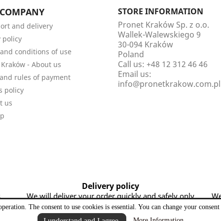
 COMPANY
STORE INFORMATION
Pronet Kraków Sp. z o.o.
ort and delivery
Wallek-Walewskiego 9
 policy
30-094 Kraków
and conditions of use
Poland
Call us:
+48 12 312 46 46
 Kraków - About us
Email us:
and rules of payment
info@pronetkrakow.com.pl
s policy
t us
ap
Delivery policy
s
We will deliver your order quickly and safely only
We
by reliable couriers.
operation. The consent to use cookies is essential. You can change your consent 
I understand and I agree.
More Information