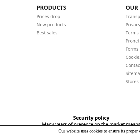
PRODUCTS
OUR
Prices drop
Transp
New products
Privacy
Best sales
Terms 
Pronet
Forms 
Cookie
Contac
Sitem
Stores
Security policy
Many years of presence on the market mean
excellent product knowledge, support and
Our website uses cookies to ensure its proper 
satisfaction