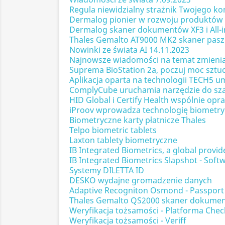
Regula niewidzialny strażnik Twojego ko
Dermalog pionier w rozwoju produktów 
Dermalog skaner dokumentów XF3 i All-
Thales Gemalto AT9000 MK2 skaner pas
Nowinki ze świata AI 14.11.2023
Najnowsze wiadomości na temat zmieniając
Suprema BioStation 2a, poczuj moc sztucz
Aplikacja oparta na technologii TECH5 
ComplyCube uruchamia narzędzie do sz
HID Global i Certify Health wspólnie o
iProov wprowadza technologię biometryc
Biometryczne karty płatnicze Thales
Telpo biometric tablets
Laxton tablety biometryczne
IB Integrated Biometrics, a global provid
IB Integrated Biometrics Slapshot - Soft
Systemy DILETTA ID
DESKO wydajne gromadzenie danych
Adaptive Recogniton Osmond - Passport
Thales Gemalto QS2000 skaner dokume
Weryfikacja tożsamości - Platforma Che
Weryfikacja tożsamości - Veriff