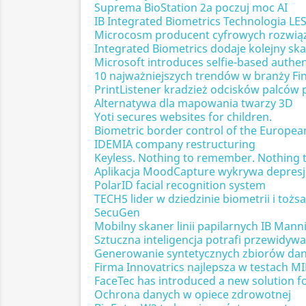
Suprema BioStation 2a poczuj moc AI
IB Integrated Biometrics Technologia L
Microcosm producent cyfrowych rozwią
Integrated Biometrics dodaje kolejny sk
Microsoft introduces selfie-based authen
10 najważniejszych trendów w branży Fint
PrintListener kradzież odcisków palców
Alternatywa dla mapowania twarzy 3D
Yoti secures websites for children.
Biometric border control of the Europe
IDEMIA company restructuring
Keyless. Nothing to remember. Nothing to
Aplikacja MoodCapture wykrywa depresj
PolarID facial recognition system
TECH5 lider w dziedzinie biometrii i tożs
SecuGen
Mobilny skaner linii papilarnych IB Mann
Sztuczna inteligencja potrafi przewidy
Generowanie syntetycznych zbiorów dany
Firma Innovatrics najlepsza w testach MI
FaceTec has introduced a new solution for
Ochrona danych w opiece zdrowotnej