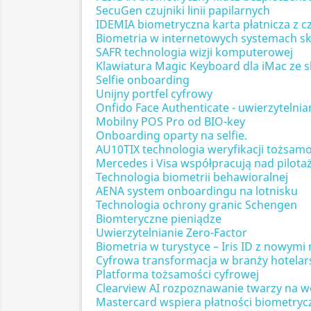
SecuGen czujniki linii papilarnych
IDEMIA biometryczna karta płatnicza z c
Biometria w internetowych systemach s
SAFR technologia wizji komputerowej
Klawiatura Magic Keyboard dla iMac ze
Selfie onboarding
Unijny portfel cyfrowy
Onfido Face Authenticate - uwierzytelni
Mobilny POS Pro od BIO-key
Onboarding oparty na selfie.
AU10TIX technologia weryfikacji tożsamo
Mercedes i Visa współpracują nad pilot
Technologia biometrii behawioralnej
AENA system onboardingu na lotnisku
Technologia ochrony granic Schengen
Biomteryczne pieniądze
Uwierzytelnianie Zero-Factor
Biometria w turystyce – Iris ID z nowym
Cyfrowa transformacja w branży hotelars
Platforma tożsamości cyfrowej
Clearview AI rozpoznawanie twarzy na w
Mastercard wspiera płatności biometryc