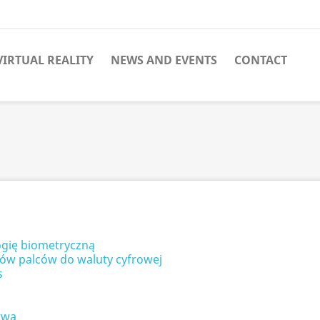
VIRTUAL REALITY
NEWS AND EVENTS
CONTACT
gię biometryczną
ków palców do waluty cyfrowej
s
twa