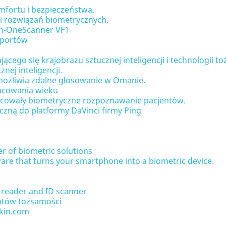
mfortu i bezpieczeństwa.
i rozwiązań biometrycznych.
in-OneScanner VF1
zportów
ego się krajobrazu sztucznej inteligencji i technologii to
nej inteligencji.
umożliwia zdalne głosowanie w Omanie.
acowania wieku
pracowały biometryczne rozpoznawanie pacjentów.
zną do platformy DaVinci firmy Ping
er of biometric solutions
ware that turns your smartphone into a biometric device.
 reader and ID scanner
ntów tożsamości
ckin.com