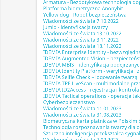
Armatura - Bezdotykowa technologia dop
Platforma biometryczna Anonybit
Yellow dog - Robot bezpieczeństwa
Wiadomości ze świata 7.10.2022
Jumio - identyfikacja twarzy
Wiadomości ze świata 13.10.2022
Wiadomości ze świata 3.11.2022
Wiadomości ze świata 18.11.2022
IDEMIA Enterprise Identity - bezwzględn
IDEMIA Augmented Vision – bezpieczeńst
IDEMIA MBIS – identyfikacja podejrzanyc
IDEMIA Identity Platform - weryfikacja i
IDEMIA Selfie Check – logowanie twarzą
IDEMIA TPE LiveScan - multimodalne prz
IDEMIA ID2Access - rejestracja i kontrola
IDEMIA Tactical operations - operacje ta
Cyberbezpieczeństwo
Wiadomości ze świata 11.01.2023
Wiadomości ze świata 31.08.2023
Biometryczna karta płatnicza w Polskim 
Technologia rozpoznawania twarzy dla 
Sztuczna inteligencja przekształca syg
Wiadomości ze świata 7.09.2023