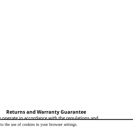
Returns and Warranty Guarantee
 operate in accordance with the regulations and
for the sake of your satisfaction.
to the use of cookies in your browser settings.