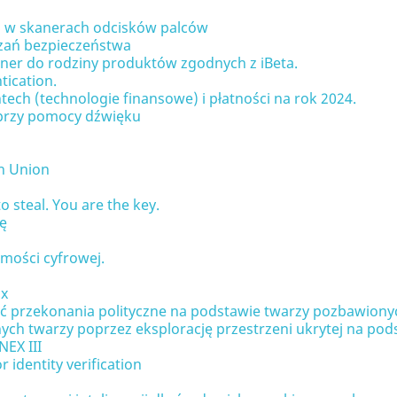
ES w skanerach odcisków palców
zań bezpieczeństwa
aner do rodziny produktów zgodnych z iBeta.
tication.
ech (technologie finansowe) i płatności na rok 2024.
 przy pomocy dźwięku
an Union
 steal. You are the key.
ę
amości cyfrowej.
ix
wać przekonania polityczne na podstawie twarzy pozbawion
ch twarzy poprzez eksplorację przestrzeni ukrytej na pod
NEX III
 identity verification