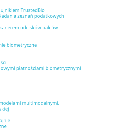
zujnikiem TrustedBio
kładania zeznań podatkowych
 skanerem odcisków palców
anie biometryczne
ści
ażowymi płatnościami biometrycznymi
i modelami multimodalnymi.
kiej
ojnie
zne