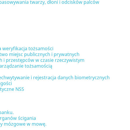
asowywania twarzy, dłoni i odcisków palców
a weryfikacja tożsamości
wo miejsc publicznych i prywatnych
h i przestępców w czasie rzeczywistym
 zarządzanie tożsamością
echwytywanie i rejestracja danych biometrycznych
 gości
ktyczne NSS
banku.
organów ścigania
nały mózgowe w mowę.