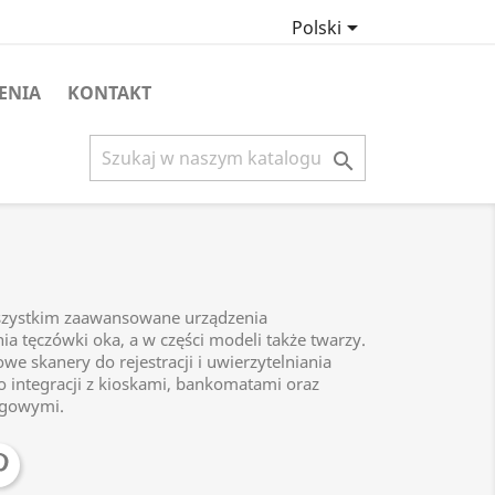

Polski
ENIA
KONTAKT

szystkim zaawansowane urządzenia
 tęczówki oka, a w części modeli także twarzy.
e skanery do rejestracji i uwierzytelniania
o integracji z kioskami, bankomatami oraz
ugowymi.