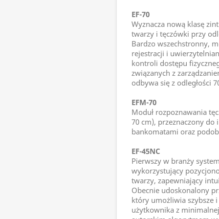
EF-70
Wyznacza nową klasę zi
twarzy i tęczówki przy od
Bardzo wszechstronny, mo
rejestracji i uwierzytelni
kontroli dostępu fizyczn
związanych z zarządzanie
odbywa się z odległości 7
EFM-70
Moduł rozpoznawania tęcz
70 cm), przeznaczony do i
bankomatami oraz podob
EF-45NC
Pierwszy w branży syste
wykorzystujący pozycjon
twarzy, zapewniający intu
Obecnie udoskonalony prz
który umożliwia szybsze 
użytkownika z minimalnej 