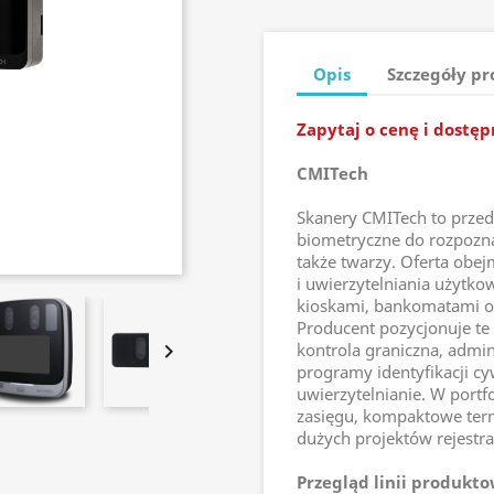
Opis
Szczegóły p
Zapytaj o cenę i dostę
CMITech
Skanery CMITech to prze
biometryczne do rozpozna
także twarzy. Oferta obej
i uwierzytelniania użytkow
kioskami, bankomatami 
Producent pozycjonuje te

kontrola graniczna, admin
programy identyfikacji cy
uwierzytelnianie. W portf
zasięgu, kompaktowe term
dużych projektów rejestra
Przegląd linii produkto