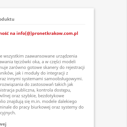
roduktu
pność na info(@)pronetkrakow.com.pl
de wszystkim zaawansowane urządzenia
wania tęczówki oka, a w części modeli
muje zarówno gotowe skanery do rejestracji
ników, jak i moduły do integracji z
oraz innymi systemami samoobsługowymi.
 rozwiązania do zastosowań takich jak
istracja publiczna, kontrola dostępu,
wilnej oraz szybkie, bezdotykowe
olio znajdują się m.in. modele dalekiego
inale do pracy biurkowej oraz systemy do
cyjnych.
wej