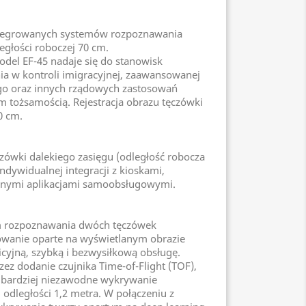
ntegrowanych systemów rozpoznawania
ległości roboczej 70 cm.
del EF-45 nadaje się do stanowisk
ania w kontroli imigracyjnej, zaawansowanej
ego oraz innych rządowych zastosowań
m tożsamością. Rejestracja obrazu tęczówki
0 cm.
ówki dalekiego zasięgu (odległość robocza
ndywidualnej integracji z kioskami,
nymi aplikacjami samoobsługowymi.
m rozpoznawania dwóch tęczówek
owanie oparte na wyświetlanym obrazie
icyjną, szybką i bezwysiłkową obsługę.
ez dodanie czujnika Time-of-Flight (TOF),
i bardziej niezawodne wykrywanie
odległości 1,2 metra. W połączeniu z