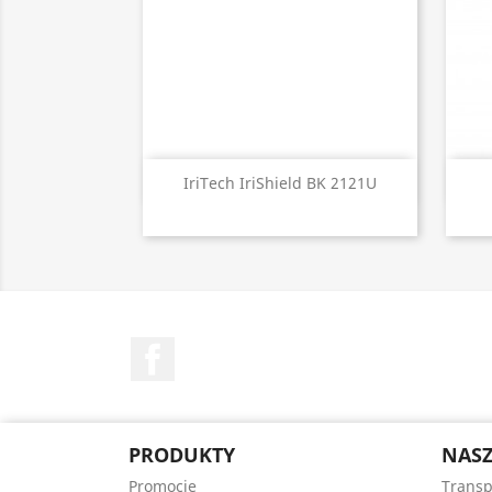
Szybki podgląd

IriTech IriShield BK 2121U
Facebook
PRODUKTY
NASZ
Promocje
Transp