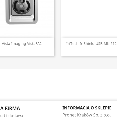
Szybki podgląd
Szybki podgląd


Vista Imaging VistaFA2
IriTech IriShield USB MK 21
A FIRMA
INFORMACJA O SKLEPIE
Pronet Kraków Sp. z o.o.
ort i dostawa