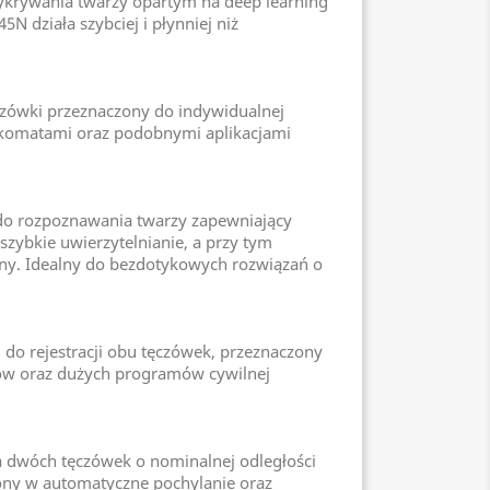
krywania twarzy opartym na deep learning
N działa szybciej i płynniej niż
zówki przeznaczony do indywidualnej
ankomatami oraz podobnymi aplikacjami
o rozpoznawania twarzy zapewniający
szybkie uwierzytelnianie, a przy tym
y. Idealny do bezdotykowych rozwiązań o
o rejestracji obu tęczówek, przeznaczony
ków oraz dużych programów cywilnej
 dwóch tęczówek o nominalnej odległości
ony w automatyczne pochylanie oraz