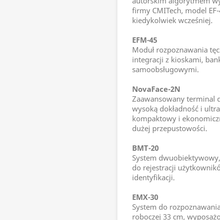
autorskim algorytmem wy
firmy CMITech, model EF-45
kiedykolwiek wcześniej.
EFM-45
Moduł rozpoznawania tęc
integracji z kioskami, b
samoobsługowymi.
NovaFace-2N
Zaawansowany terminal d
wysoką dokładność i ultra
kompaktowy i ekonomiczn
dużej przepustowości.
BMT-20
System dwuobiektywowy, d
do rejestracji użytkowni
identyfikacji.
EMX-30
System do rozpoznawania
roboczej 33 cm, wyposaż