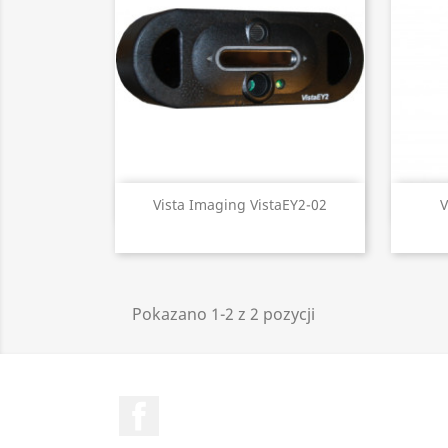
Szybki podgląd

Vista Imaging VistaEY2-02
V
Pokazano 1-2 z 2 pozycji
Facebook