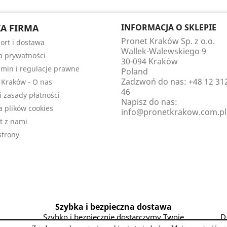
A FIRMA
INFORMACJA O SKLEPIE
Pronet Kraków Sp. z o.o.
ort i dostawa
Wallek-Walewskiego 9
ka prywatności
30-094 Kraków
min i regulacje prawne
Poland
Zadzwoń do nas:
+48 12 31
 Kraków - O nas
46
i zasady płatności
Napisz do nas:
a plików cookies
info@pronetkrakow.com.pl
t z nami
trony
Szybka i bezpieczna dostawa
Szybko i bezpiecznie dostarczymy Twoje
D