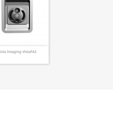
Szybki podgląd

ista Imaging VistaFA2