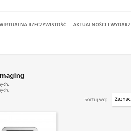
WIRTUALNA RZECZYWISTOŚĆ
AKTUALNOŚCI I WYDARZ
 Imaging
nych.
nych.
Zaznac
Sortuj wg: