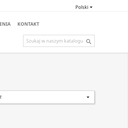

Polski
ENIA
KONTAKT

z
