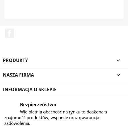
medizinischen Schränken, biometrische Technologie,
Identitätsdiebstahl, Arzneimittelbetrug,
Facebook
PRODUKTY

NASZA FIRMA

INFORMACJA O SKLEPIE
Bezpieczeństwo
Wieloletnia obecność na rynku to doskonała
znajomość produktów, wsparcie oraz gwarancja
zadowolenia.