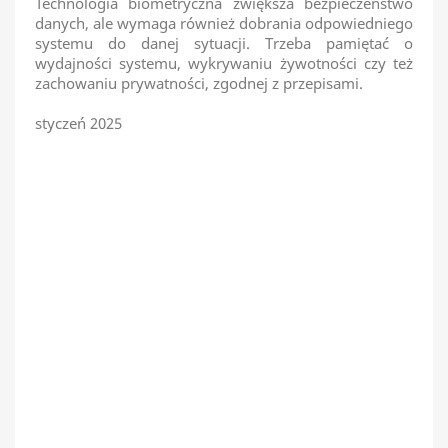
Technologia biometryczna zwiększa bezpieczeństwo
danych, ale wymaga również dobrania odpowiedniego
systemu do danej sytuacji. Trzeba pamiętać o
wydajności systemu, wykrywaniu żywotności czy też
zachowaniu prywatności, zgodnej z przepisami.
styczeń 2025
ochrona danych w opiece zdrowotnej, ochrona danych
osobowych, ochrona danych pacjentów, weryfikacja
tożsamości, biologiczna identyfikacja pacjenta,
biologiczna identyfikacja osoby, bezpieczny dostęp do
szafek medycznych, technologia biometryczna,
kradzież tożsamości, wyłudzenie leków, data
protection in healthcare, personal data protection,
patient data protection, identity verification, biological
patient identification, biological person identification,
secure access to medical cabinets, biometric
technology, identity theft, drug fraud, Datenschutz im
Gesundheitswesen, Schutz personenbezogener Daten,
Schutz von Patientendaten, Identitätsprüfung,
biologische Patientenidentifikation, biologische
Personenidentifikation, sicherer Zugang zu